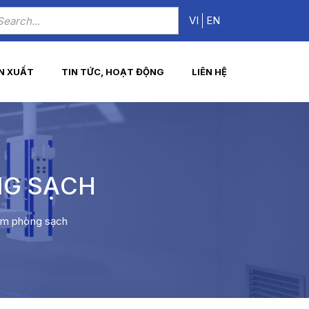
VI
EN
N XUẤT
TIN TỨC, HOẠT ĐỘNG
LIÊN HỆ
NG SẠCH
 ẩm phòng sạch