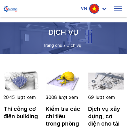
VN
DỊCH VỤ
Trang chủ
/
Dịch vụ
2045 lượt xem
3008 lượt xem
69 lượt xem
Thi công cơ
Kiểm tra các
Dịch vụ xây
điện building
chỉ tiêu
dựng, cơ
trong phòng
điện cho tái