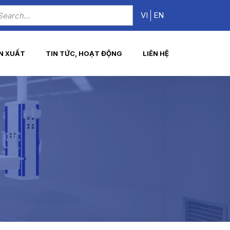
VI
EN
N XUẤT
TIN TỨC, HOẠT ĐỘNG
LIÊN HỆ