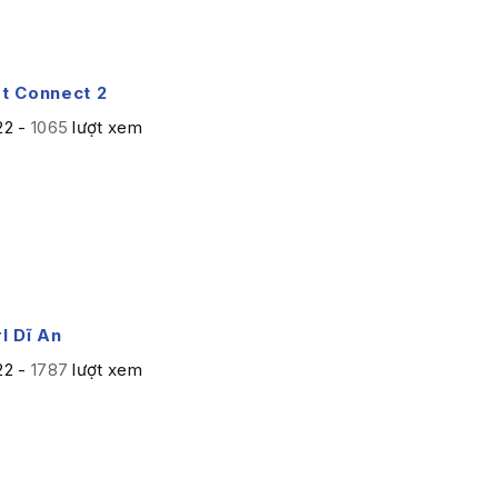
t Connect 2
22 -
1065
lượt xem
l Dĩ An
22 -
1787
lượt xem