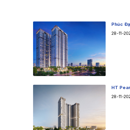
Phúc Đạ
28-11-20
HT Pear
28-11-20