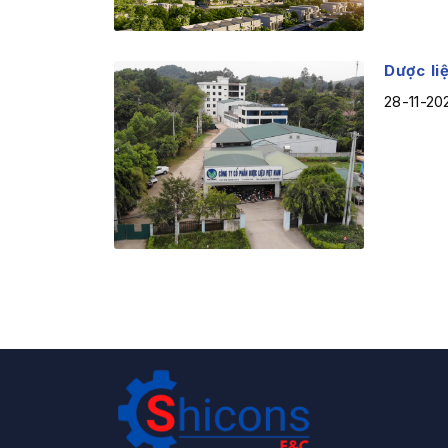
Dược li
28-11-20