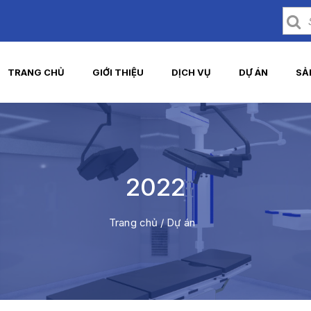
TRANG CHỦ
GIỚI THIỆU
DỊCH VỤ
DỰ ÁN
SẢ
2022
Trang chủ
/
Dự án